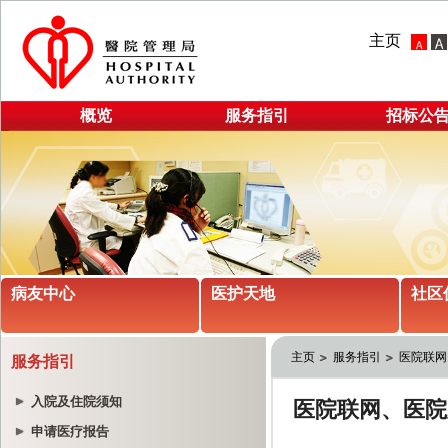
主页
概览
服务指引
招标公
病友中心
医护天地
社区
主页
服务指引
医院联网
服务指引
入院及住院须知
申请医疗报告