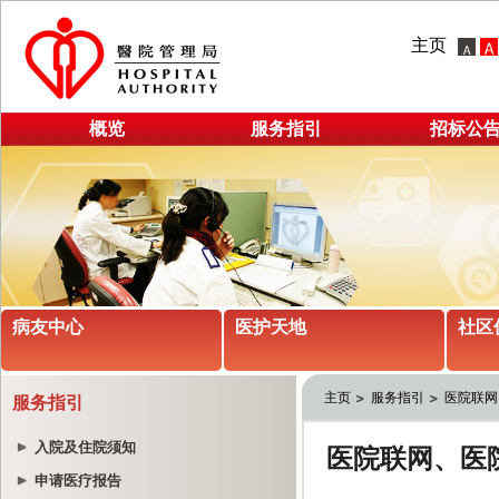
主页
概览
服务指引
招标公
病友中心
医护天地
社区
主页
服务指引
医院联网
服务指引
入院及住院须知
申请医疗报告