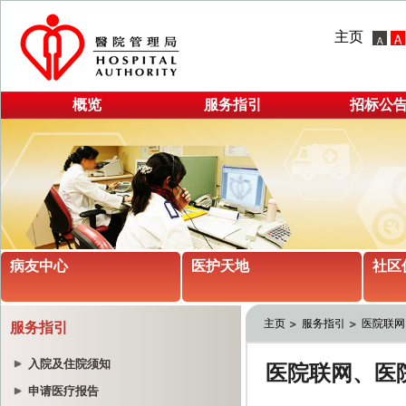
主页
概览
服务指引
招标公
病友中心
医护天地
社区
主页
服务指引
医院联网
服务指引
入院及住院须知
申请医疗报告