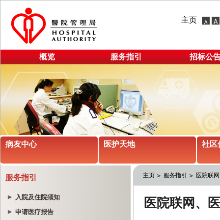
主页
概览
服务指引
招标公
病友中心
医护天地
社区
主页
服务指引
医院联网
服务指引
入院及住院须知
申请医疗报告