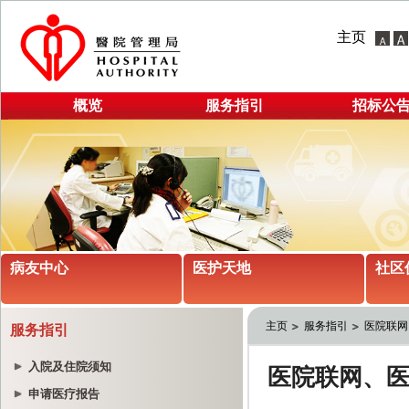
主页
概览
服务指引
招标公
病友中心
医护天地
社区
主页
服务指引
医院联网
服务指引
入院及住院须知
申请医疗报告