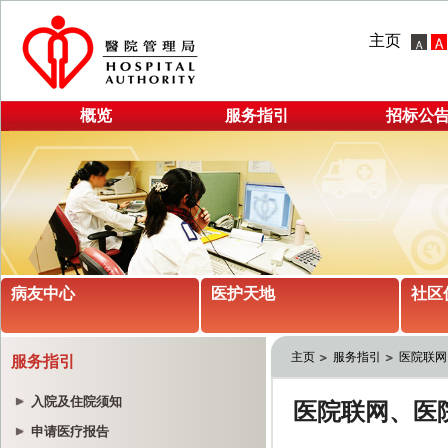
主页
概览
服务指引
招标公
病友中心
医护天地
社区
主页
服务指引
医院联网
服务指引
入院及住院须知
申请医疗报告