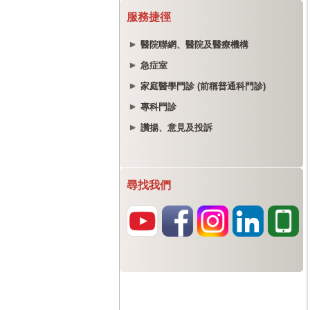
服務捷徑
醫院聯網、醫院及醫療機構
急症室
家庭醫學門診 (前稱普通科門診)
專科門診
讚揚、意見及投訴
尋找我們