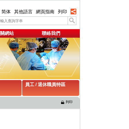
简体
其他語言
網頁指南
列印
關網站
聯絡我們
員工 / 退休職員特區
列印