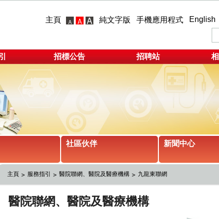
English
主頁
純文字版
手機應用程式
引
招標公告
招聘站
相
社區伙伴
新聞中心
主頁
服務指引
醫院聯網、醫院及醫療機構
九龍東聯網