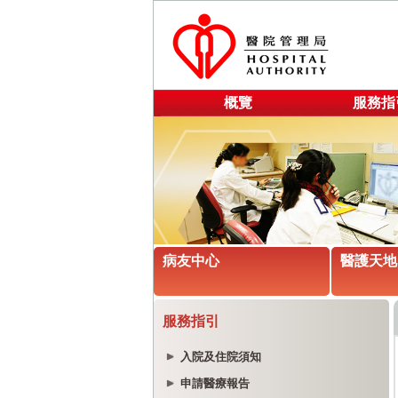
概覽
服務指
病友中心
醫護天地
服務指引
入院及住院須知
申請醫療報告