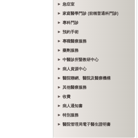
急症室
家庭醫學門診 (前稱普通科門診)
專科門診
預約手術
專職醫療服務
藥劑服務
中醫診所暨教研中心
病人資源中心
醫院聯網、醫院及醫療機構
其他醫療服務
收費
病人通知書
特別服務
醫院管理局電子醫生證明書