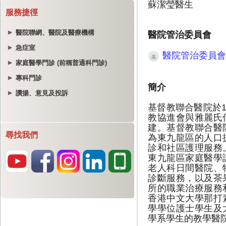
服務捷徑
醫院聯網、醫院及醫療機構
急症室
家庭醫學門診 (前稱普通科門診)
專科門診
讚揚、意見及投訴
尋找我們