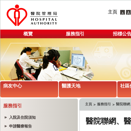
主頁
概覽
服務指引
招標公
病友中心
醫護天地
社區
主頁
服務指引
醫院聯網
服務指引
入院及住院須知
申請醫療報告