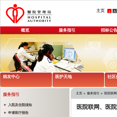
主页
概览
服务指引
招标公
病友中心
医护天地
社区
主页
服务指引
医院联网
服务指引
入院及住院须知
申请医疗报告