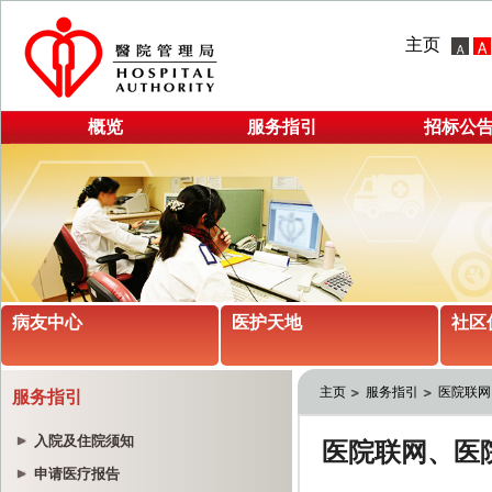
主页
概览
服务指引
招标公
病友中心
医护天地
社区
主页
服务指引
医院联网
服务指引
入院及住院须知
申请医疗报告