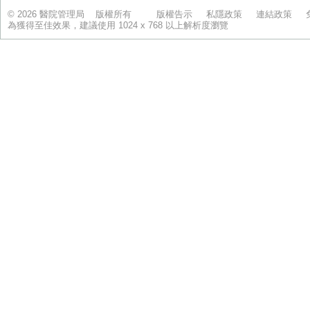
© 2026 醫院管理局 版權所有
版權告示
私隱政策
連結政策
為獲得至佳效果，建議使用 1024 x 768 以上解析度瀏覽