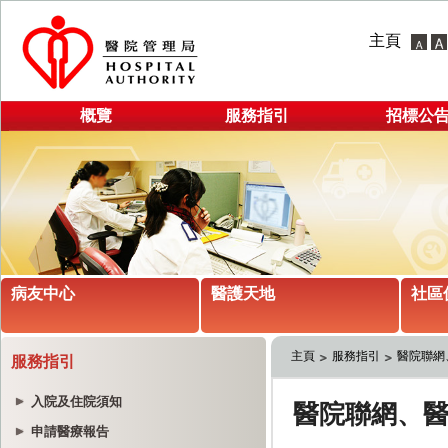
主頁
概覽
服務指引
招標公
病友中心
醫護天地
社區
主頁
服務指引
醫院聯網
服務指引
入院及住院須知
申請醫療報告