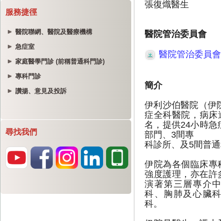
服務捷徑
醫院聯網、醫院及醫療機構
急症室
家庭醫學門診 (前稱普通科門診)
專科門診
讚揚、意見及投訴
尋找我們