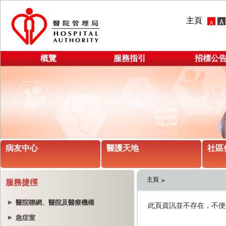
主頁
概覽
服務指引
招標公
病友中心
醫護天地
社區
主頁
服務捷徑
醫院聯網、醫院及醫療機構
急症室