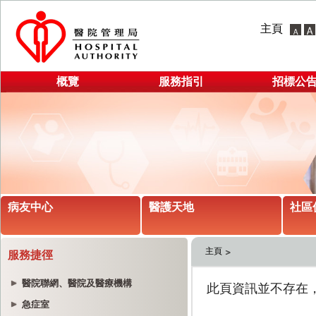
主頁
概覽
服務指引
招標公
病友中心
醫護天地
社區
主頁
服務捷徑
醫院聯網、醫院及醫療機構
急症室