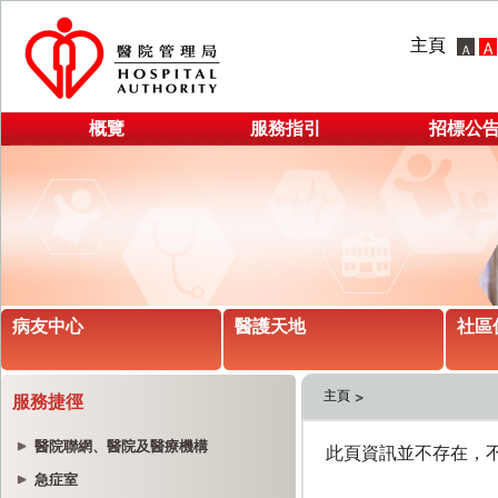
主頁
概覽
服務指引
招標公
病友中心
醫護天地
社區
主頁
服務捷徑
醫院聯網、醫院及醫療機構
急症室