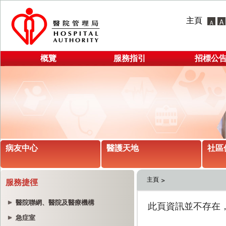
主頁
概覽
服務指引
招標公
病友中心
醫護天地
社區
主頁
服務捷徑
醫院聯網、醫院及醫療機構
急症室