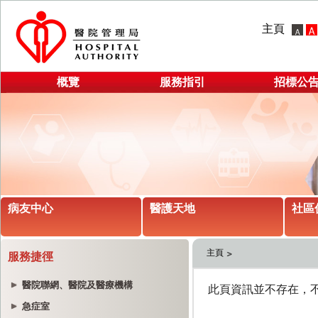
主頁
概覽
服務指引
招標公
病友中心
醫護天地
社區
主頁
服務捷徑
醫院聯網、醫院及醫療機構
急症室