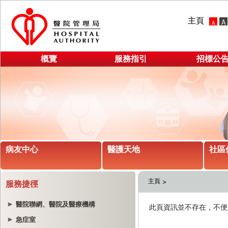
主頁
概覽
服務指引
招標公
病友中心
醫護天地
社區
主頁
服務捷徑
醫院聯網、醫院及醫療機構
急症室