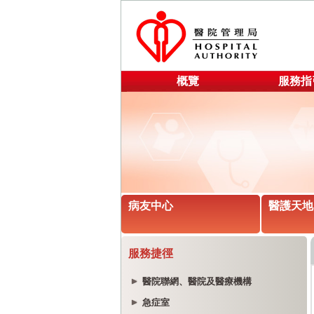
概覽
服務指
病友中心
醫護天地
服務捷徑
醫院聯網、醫院及醫療機構
急症室