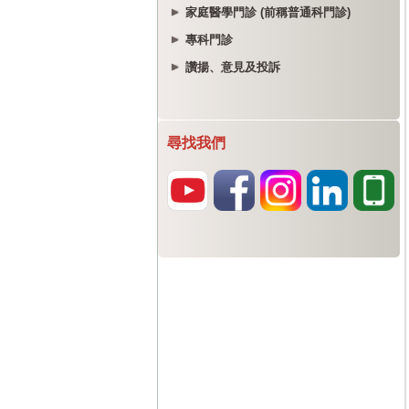
家庭醫學門診 (前稱普通科門診)
專科門診
讚揚、意見及投訴
尋找我們