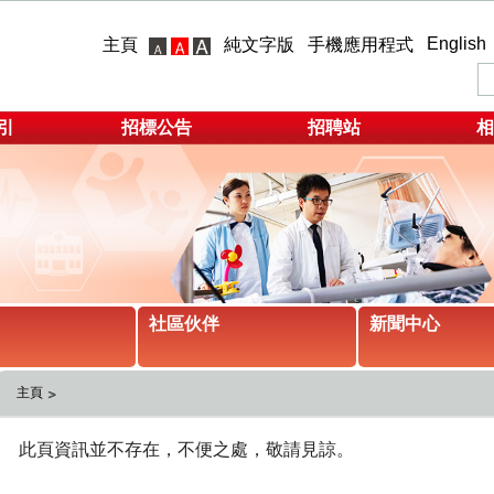
English
主頁
純文字版
手機應用程式
引
招標公告
招聘站
相
社區伙伴
新聞中心
主頁