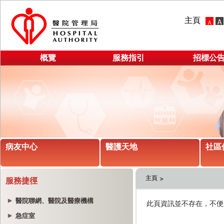
主頁
概覽
服務指引
招標公
病友中心
醫護天地
社區
主頁
服務捷徑
醫院聯網、醫院及醫療機構
急症室