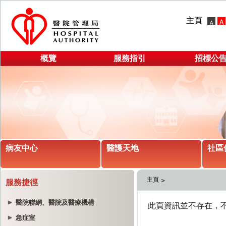
主頁
概覽
服務指引
招標公
病友中心
醫護天地
社區
主頁
服務捷徑
醫院聯網、醫院及醫療機構
急症室