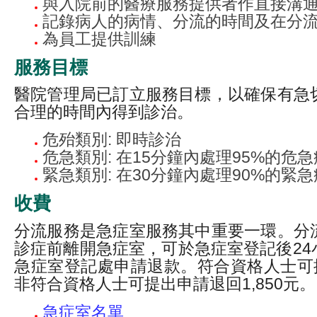
與入院前的醫療服務提供者作直接溝
記錄病人的病情、分流的時間及在分
為員工提供訓練
服務目標
醫院管理局已訂立服務目標，以確保有急
合理的時間內得到診治。
危殆類別: 即時診治
危急類別: 在15分鐘內處理95%的危
緊急類別: 在30分鐘內處理90%的緊
收費
分流服務是急症室服務其中重要一環。分
診症前離開急症室，可於急症室登記後24小
急症室登記處申請退款。符合資格人士可提
非符合資格人士可提出申請退回1,850元。
急症室名單