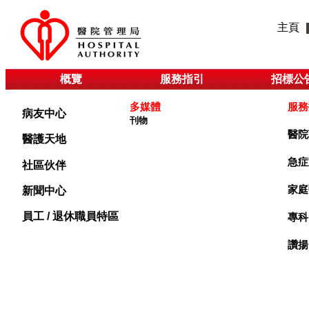
主頁
概覽
服務指引
招標公
多媒體
服務
病友中心
刊物
醫院
醫護天地
急症
社區伙伴
家庭
新聞中心
員工 / 退休職員特區
專科
讚揚