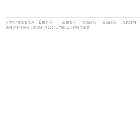
© 2026 醫院管理局 版權所有
版權告示
私隱政策
連結政策
免責聲明
為獲得至佳效果，建議使用 1024 x 768 以上解析度瀏覽