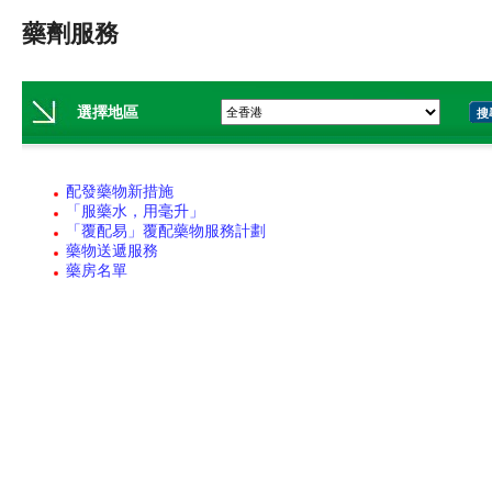
藥劑服務
選擇地區
搜
配發藥物新措施
「服藥水，用毫升」
「覆配易」覆配藥物服務計劃
藥物送遞服務
藥房名單