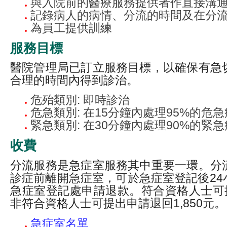
與入院前的醫療服務提供者作直接溝
記錄病人的病情、分流的時間及在分
為員工提供訓練
服務目標
醫院管理局已訂立服務目標，以確保有急
合理的時間內得到診治。
危殆類別: 即時診治
危急類別: 在15分鐘內處理95%的危
緊急類別: 在30分鐘內處理90%的緊
收費
分流服務是急症室服務其中重要一環。分
診症前離開急症室，可於急症室登記後24小
急症室登記處申請退款。符合資格人士可提
非符合資格人士可提出申請退回1,850元。
急症室名單