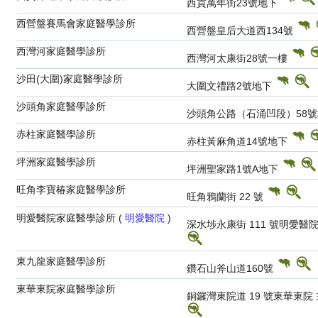
西貢萬年街23號地下
西營盤賽馬會家庭醫學診所
西營盤皇后大道西134號
西灣河家庭醫學診所
西灣河太康街28號一樓
沙田(大圍)家庭醫學診所
大圍文禮路2號地下
沙頭角家庭醫學診所
沙頭角公路（石涌凹段）58
赤柱家庭醫學診所
赤柱黃麻角道14號地下
坪洲家庭醫學診所
坪洲聖家路1號A地下
旺角李寶椿家庭醫學診所
旺角鴉蘭街 22 號
明愛醫院家庭醫學診所 (
明愛醫院
)
深水埗永康街 111 號明愛
東九龍家庭醫學診所
鑽石山斧山道160號
東華東院家庭醫學診所
銅鑼灣東院道 19 號東華東院