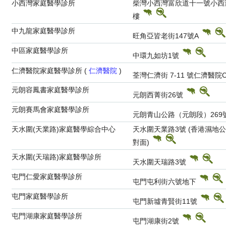
小西灣家庭醫學診所
柴灣小西灣富欣道十一號小西
樓
中九龍家庭醫學診所
旺角亞皆老街147號A
中區家庭醫學診所
中環九如坊1號
仁濟醫院家庭醫學診所 (
仁濟醫院
)
荃灣仁濟街 7-11 號仁濟醫院
元朗容鳳書家庭醫學診所
元朗西菁街26號
元朗賽馬會家庭醫學診所
元朗青山公路（元朗段）269
天水圍(天業路)家庭醫學綜合中心
天水圍天業路3號 (香港濕地
對面)
天水圍(天瑞路)家庭醫學診所
天水圍天瑞路3號
屯門仁愛家庭醫學診所
屯門屯利街六號地下
屯門家庭醫學診所
屯門新墟青賢街11號
屯門湖康家庭醫學診所
屯門湖康街2號