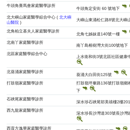
牛頭角賽馬會家庭醫學診所
牛頭角定安街 60 號地下
北大嶼山家庭醫學綜合中心 (
北大嶼
大嶼山東涌松仁路8號北大嶼
山醫院
)
北角柏立基夫人家庭醫學診所
北角七姊妹道140號一樓
北南丫家庭醫學診所
南丫島榕樹灣大街100號地下
北區家庭醫學綜合中心
上水衛和街3號北區社區健康
北葵涌家庭醫學診所
葵涌大白田街125號
打鼓嶺家庭醫學診所
打鼓嶺坪輋路136號打鼓嶺鄉
下
石硤尾家庭醫學診所
深水埗石硤尾邨美禧樓2樓20
西九龍家庭醫學診所
深水埗長沙灣道303號長沙
西貢方逸華家庭醫學診所