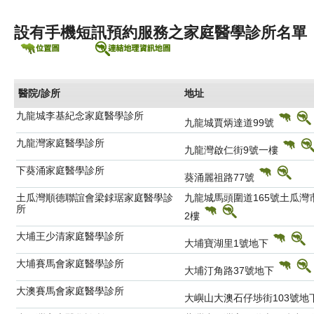
設有手機短訊預約服務之家庭醫學診所名
醫院/診所
地址
九龍城李基紀念家庭醫學診所
九龍城賈炳達道99號
九龍灣家庭醫學診所
九龍灣啟仁街9號一樓
下葵涌家庭醫學診所
葵涌麗祖路77號
土瓜灣順德聯誼會梁銶琚家庭醫學診
九龍城馬頭圍道165號土瓜
所
2樓
大埔王少清家庭醫學診所
大埔寶湖里1號地下
大埔賽馬會家庭醫學診所
大埔汀角路37號地下
大澳賽馬會家庭醫學診所
大嶼山大澳石仔埗街103號地