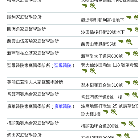
梅窩家庭醫學診所
大嶼山梅窩銀礦灣路2號梅窩
順利家庭醫學診所
觀塘順利邨利富樓地下
圓洲角家庭醫學診所
沙田插桅杆街29號地下
慈雲山伍若瑜家庭醫學診所
慈雲山雙鳳街55號
新蒲崗柏立基家庭醫學診所
新蒲崗太子道東600號
黃大仙沙田坳道 118 號聖
聖母醫院家庭醫學診所 (
聖母醫院
)
葵涌伍若瑜夫人家庭醫學診所
梨木樹和宜合道310號
筲箕灣賽馬會家庭醫學診所
筲箕灣柴灣道8號一樓
油麻地窩打老道 25 號廣華
廣華醫院家庭醫學診所 (
廣華醫院
)
診大樓1樓
橫頭磡賽馬會家庭醫學診所
橫頭磡聯合道200號
錦田家庭醫學診所