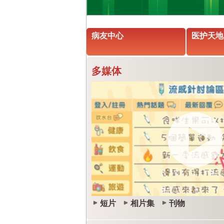
病友中心
医护天地
多媒体
短片
相片集
刊物