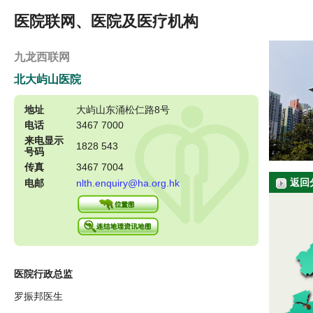
医院联网、医院及医疗机构
九龙西联网
北大屿山医院
地址
大屿山东涌松仁路8号
电话
3467 7000
来电显示
1828 543
号码
传真
3467 7004
返回
电邮
nlth.enquiry@ha.org.hk
医院行政总监
罗振邦医生