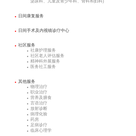
泌尿科、儿童及青少年科、骨科和妇科)
日间康复服务
日间手术及内视镜诊疗中心
社区服务
社康护理服务
社区老人评估服务
精神科外展服务
医务社工服务
其他服务
物理治疗
职业治疗
营养及膳食
言语治疗
放射诊断
病理化验
药房
足病诊疗
临床心理学