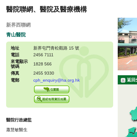
醫院聯網、醫院及醫療機構
新界西聯網
青山醫院
地址
新界屯門青松觀路 15 號
電話
2456 7111
來電顯示
1828 566
號碼
傳真
2455 9330
返回
電郵
cph_enquiry@ha.org.hk
醫院行政總監
蕭慧敏醫生