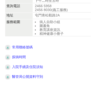
下午二時至五時
查詢電話
2466 5958
2456 8030(義工服務)
地址
屯門青松觀路2A
服務範圍
病人自助小組
圖書角
教育講座資訊
精神健康小冊子
常用聯絡號碼
探病時間
入院手續及住院須知
醫管局公開資料守則