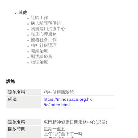
其他
社區工作
病人離院預備組
物質濫用治療中心
臨床心理服務
醫務社會工作
精神社康護理
職業治療
酗酒診療所
物理治療
設施
設施名稱
精神健康體驗館
網址
https://mindspace.org.hk
/tc/index.html
設施名稱
屯門精神健康日間服務中心(思健)
開放時間
星期一至五 :
上午九時至下午一時