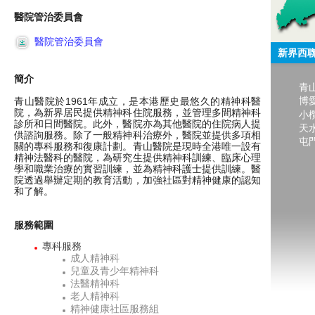
醫院管治委員會
醫院管治委員會
新界西
簡介
青
博
青山醫院於1961年成立，是本港歷史最悠久的精神科醫
院，為新界居民提供精神科住院服務，並管理多間精神科
小
診所和日間醫院。此外，醫院亦為其他醫院的住院病人提
天
供諮詢服務。除了一般精神科治療外，醫院並提供多項相
屯
關的專科服務和復康計劃。青山醫院是現時全港唯一設有
精神法醫科的醫院，為研究生提供精神科訓練、臨床心理
學和職業治療的實習訓練，並為精神科護士提供訓練。醫
院透過舉辦定期的教育活動，加強社區對精神健康的認知
和了解。
服務範圍
專科服務
成人精神科
兒童及青少年精神科
法醫精神科
老人精神科
精神健康社區服務組