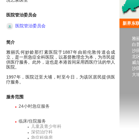
冼艺泉医生
医院管治委员会
新界东
医院管治委员会
雅
简介
白
沙
雅丽氏何妙龄那打素医院于1887年由前伦敦传道会成
北
立，是一所急症全科医院，以基督教理念为本，为市民提
供医疗服务。此外，这也是本港首间采用西医疗法的华人
威
医院。
沙
大
1997年，医院迁至大埔，时至今日，为该区居民提供医
疗服务。
服务范围
24小时急症服务
临床/住院服务
儿童及青少年科
深切治疗科
急症科病房