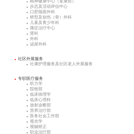
精神健康中心（复康部）
步态及活动评估中心
口腔颌面外科
矫型及创伤（骨）外科
儿童及青少年科
痛症治疗中心
肾科
外科
泌尿外科
社区外展服务
社康护理服务及社区老人外展服务
专职医疗服务
听力学
院牧部
临床病理学
临床心理科
放射诊断部
营养治疗部
医务社会工作部
视光学
视轴矫正
职业治疗部