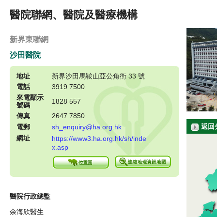
醫院聯網、醫院及醫療機構
新界東聯網
沙田醫院
地址
新界沙田馬鞍山亞公角街 33 號
電話
3919 7500
來電顯示
1828 557
號碼
傳真
2647 7850
返回
電郵
sh_enquiry@ha.org.hk
網址
https://www3.ha.org.hk/sh/inde
x.asp
醫院行政總監
余海欣醫生