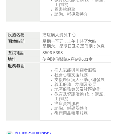
工作坊)
圖書館服務
諮詢、輔導及轉介
設施名稱
癌症病人資源中心
開放時間
星期一至五 : 上午十時至六時
星期六、星期日及公眾假期 : 休息
查詢電話
3506 5393
地址
伊利沙伯醫院R座6樓601室
服務範圍
病人賦能與照顧者服務
社會心理支援服務
支援癌症病人互助小組發展
義工服務、培訓及發展
地區服務參與及社區協作
教育及資訊活動 (如：講座、
工作坊)
癌症資料服務
諮詢、輔導及轉介
復康用品租用服務
常用聯絡號碼(PDF)