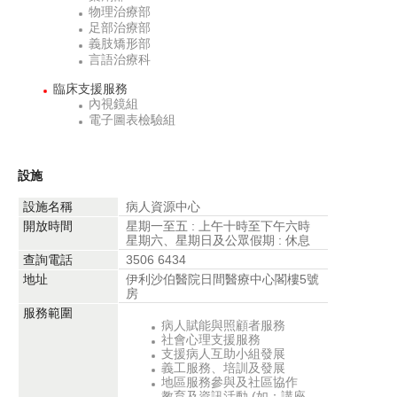
物理治療部
足部治療部
義肢矯形部
言語治療科
臨床支援服務
內視鏡組
電子圖表檢驗組
設施
設施名稱
病人資源中心
開放時間
星期一至五 : 上午十時至下午六時
星期六、星期日及公眾假期 : 休息
查詢電話
3506 6434
地址
伊利沙伯醫院日間醫療中心閣樓5號
房
服務範圍
病人賦能與照顧者服務
社會心理支援服務
支援病人互助小組發展
義工服務、培訓及發展
地區服務參與及社區協作
教育及資訊活動 (如：講座、