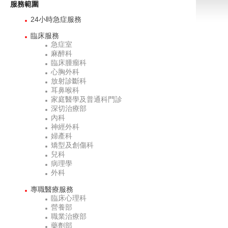
服務範圍
24小時急症服務
臨床服務
急症室
麻醉科
臨床腫瘤科
心胸外科
放射診斷科
耳鼻喉科
家庭醫學及普通科門診
深切治療部
內科
神經外科
婦產科
矯型及創傷科
兒科
病理學
外科
專職醫療服務
臨床心理科
營養部
職業治療部
藥劑部