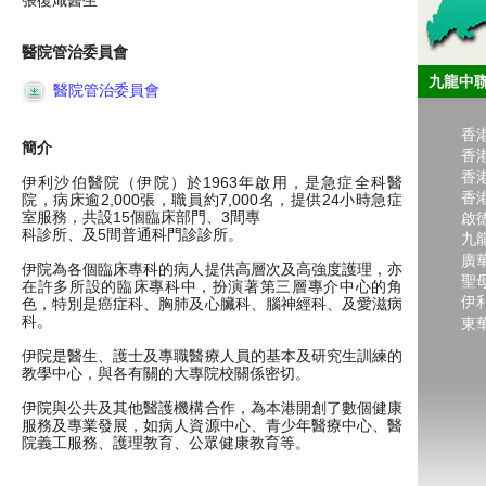
張復熾醫生
醫院管治委員會
九龍中
醫院管治委員會
香
簡介
香
香
伊利沙伯醫院（伊院）於1963年啟用，是急症全科醫
香
院，病床逾2,000張，職員約7,000名，提供24小時急症
室服務，共設15個臨床部門、3間專
啟
科診所、及5間普通科門診診所。
九
廣
伊院為各個臨床專科的病人提供高層次及高強度護理，亦
聖
在許多所設的臨床專科中，扮演著第三層專介中心的角
伊
色，特別是癌症科、胸肺及心臟科、腦神經科、及愛滋病
科。
東
伊院是醫生、護士及專職醫療人員的基本及研究生訓練的
教學中心，與各有關的大專院校關係密切。
伊院與公共及其他醫護機構合作，為本港開創了數個健康
服務及專業發展，如病人資源中心、青少年醫療中心、醫
院義工服務、護理教育、公眾健康教育等。