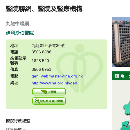
醫院聯網、醫院及醫療機構
九龍中聯網
伊利沙伯醫院
地址
九龍加士居道30號
電話
3506 8888
來電顯示
1828 520
號碼
傳真
3506 8951
返回
電郵
qeh_webmaster@ha.org.hk
網址
http://www.ha.org.hk/qeh
醫院行政總監