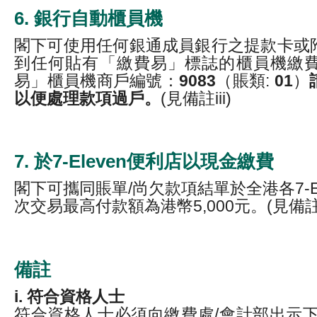
6. 銀行自動櫃員機
閣下可使用任何銀通成員銀行之提款卡或
到任何貼有「繳費易」標誌的櫃員機繳
易」櫃員機商戶編號：
9083
（賬類:
01
）
以便處理款項過戶。
(見備註iii)
7. 於7-Eleven便利店以現金繳費
閣下可攜同賬單/尚欠款項結單於全港各7-E
次交易最高付款額為港幣5,000元。(見備註iii 
備註
i. 符合資格人士
符合資格人士必須向繳費處/會計部出示下