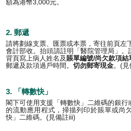
額為港幣3,000元。
2. 郵遞
請將劃線支票、匯票或本票，寄往前頁左下
會計部收。抬頭請註明「醫院管理局」。
背頁寫上病人姓名及
賬單編號/尚欠款項結
郵遞及款項過戶時間。
切勿郵寄現金
。(見備
3. 「轉數快」
閣下可使用支援「轉數快」二維碼的銀行
的流動應用程式，掃描列印於賬單或尚
快」二維碼。(見備註iii)