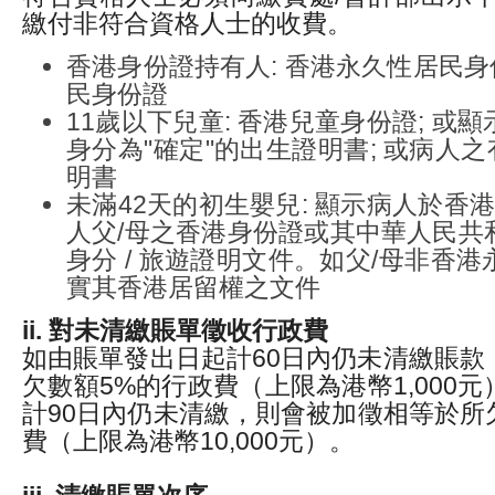
繳付非符合資格人士的收費。
香港身份證持有人: 香港永久性居民身份
民身份證
11歲以下兒童: 香港兒童身份證; 或
身分為"確定"的出生證明書; 或病人之
明書
未滿42天的初生嬰兒: 顯示病人於香港
人父/母之香港身份證或其中華人民共
身分 / 旅遊證明文件。如父/母非香
實其香港居留權之文件
ii. 對未清繳賬單徵收行政費
如由賬單發出日起計60日內仍未清繳賬款
欠數額5%的行政費（上限為港幣1,000
計90日內仍未清繳，則會被加徵相等於所
費（上限為港幣10,000元）。