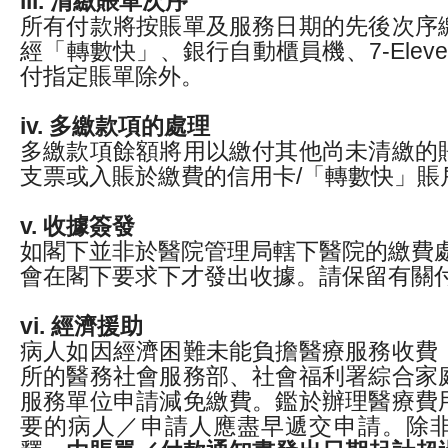
iii. 清繳賬單次序
所有付款將按賬單及服務日期的先後次序
經「轉數快」、銀行自動櫃員機、7-Elev
付指定賬單除外。
iv. 多繳款項的處理
多繳款項餘額將用以繳付其他尚未清繳的
支票或入賬於繳費的信用卡/「轉數快」賬
v. 收據簽發
如閣下並非於醫院管理局轄下醫院的繳費處
會在閣下要求下才發出收據。請保留有關
vi. 經濟援助
病人如因經濟困難未能負擔醫療服務收費
所的醫務社會服務部、社會福利署綜合家
服務單位申請減免繳費。鑑於辦理醫療費
要的病人／申請人應盡早遞交申請。除