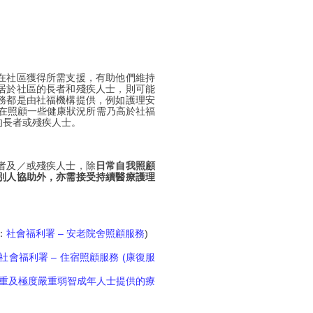
在社區獲得所需支援，有助他們維持
居於社區的長者和殘疾人士，則可能
務都是由社福機構提供，例如護理安
在照顧一些健康狀況所需乃高於社福
的長者或殘疾人士。
者及／或殘疾人士，除
日常自我照顧
別人協助外，亦需接受持續醫療護理
：
社會福利署 – 安老院舍照顧服務
)
社會福利署 – 住宿照顧服務 (康復服
重及極度嚴重弱智成年人士提供的療