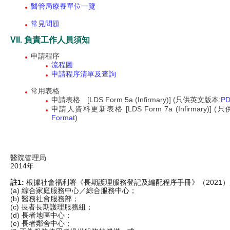
醫管局療養單位一覽
常見問題
VII. 負責工作人員須知
申請程序
流程圖
申請程序清單及查詢
常用表格
申請表格 [LDS Form 5a (Infirmary)] (只供英文版本:
PD
申請人資料更新表格 [LDS Form 7a (Infirmary)] 
Format
)
醫院管理局
2014年
註1:
根據社會福利署《長期護理服務登記及編配程序手冊》（2021
(a) 綜合家庭服務中心／綜合服務中心；
(b) 醫務社會服務部；
(c) 長者長期護理服務組；
(d) 長者地區中心；
(e) 長者鄰舍中心；