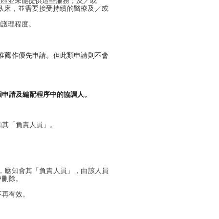
社區並未能提供這些服務；及／或
臥床，並需要接受持續的醫療及／或
的護理程度。
推薦作優先申請。但此類申請則不會
個申請及編配程序中的協調人。
知其「負責人員」。
，應知會其「負責人員」，由該人員
中刪除。
不再有效。