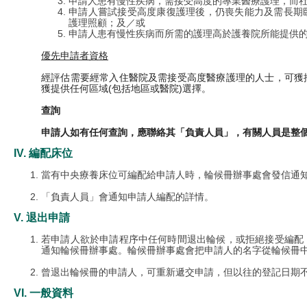
申請人患有慢性疾病，需接受高度的專業醫療護理，而
申請人嘗試接受高度康復護理後，仍喪失能力及需長期
護理照顧；及／或
申請人患有慢性疾病而所需的護理高於護養院所能提供
優先申請者資格
經評估需要經常入住醫院及需接受高度醫療護理的人士，可獲
獲提供任何區域(包括地區或醫院)選擇。
查詢
申請人如有任何查詢，應聯絡其「負責人員」，有關人員是整
IV. 編配床位
當有中央療養床位可編配給申請人時，輪候冊辦事處會發信通
「負責人員」會通知申請人編配的詳情。
V. 退出申請
若申請人欲於申請程序中任何時間退出輪候，或拒絕接受編配
通知輪候冊辦事處。輪候冊辦事處會把申請人的名字從輪候冊
曾退出輪候冊的申請人，可重新遞交申請，但以往的登記日期
VI. 一般資料