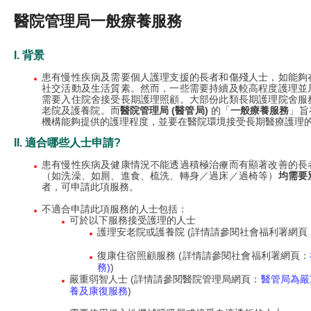
醫院管理局一般療養服務
I. 背景
患有慢性疾病及需要個人護理支援的長者和傷殘人士，如能夠
社交活動及生活質素。然而，一些需要持續及較高程度護理並
需要入住院舍接受長期護理照顧。大部份此類長期護理院舍服
老院及護養院。而
醫院管理局 (醫管局)
的「
一般療養服務
」旨
機構能夠提供的護理程度，並要在醫院環境接受長期醫療護理
II. 適合哪些人士申請?
患有慢性疾病及健康情況不能透過積極治療而有顯著改善的長
（如洗澡、如厠、進食、梳洗、轉身／過床／過椅等）
均需要
者，可申請此項服務。
不適合申請此項服務的人士包括：
可於以下服務接受護理的人士
護理安老院或護養院 (詳情請參閱社會福利署網頁
復康住宿照顧服務 (詳情請參閱社會福利署網頁：
務)
)
嚴重弱智人士 (詳情請參閱醫院管理局網頁：
醫管局為嚴
養及康復服務
)