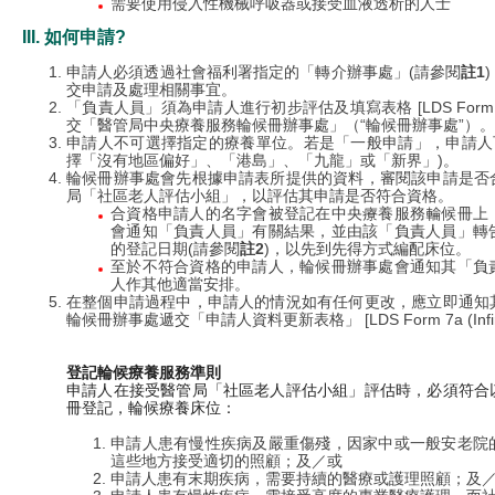
需要使用侵入性機械呼吸器或接受血液透析的人士
III. 如何申請?
申請人必須透過社會福利署指定的「轉介辦事處」(請參閱
註1
交申請及處理相關事宜。
「負責人員」須為申請人進行初步評估及填寫表格 [LDS Form 5a 
交「醫管局中央療養服務輪候冊辦事處」（“輪候冊辦事處”）。
申請人不可選擇指定的療養單位。若是「一般申請」，申請人
擇「沒有地區偏好」、「港島」、「九龍」或「新界」)。
輪候冊辦事處會先根據申請表所提供的資料，審閱該申請是否
局「社區老人評估小組」，以評估其申請是否符合資格。
合資格申請人的名字會被登記在中央療養服務輪候冊上
會通知「負責人員」有關結果，並由該「負責人員」轉
的登記日期(請參閱
註2
)，以先到先得方式編配床位。
至於不符合資格的申請人，輪候冊辦事處會通知其「負
人作其他適當安排。
在整個申請過程中，申請人的情況如有任何更改，應立即通知
輪候冊辦事處遞交「申請人資料更新表格」 [LDS Form 7a (Inf
登記輪候療養服務準則
申請人在接受醫管局「社區老人評估小組」評估時，必須符合
冊登記，輪候療養床位：
申請人患有慢性疾病及嚴重傷殘，因家中或一般安老院
這些地方接受適切的照顧；及／或
申請人患有末期疾病，需要持續的醫療或護理照顧；及