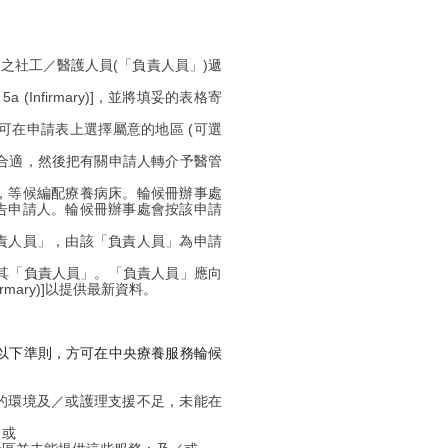
) 之社工／醫護人員(「負責人員」)遞
(Infirmary)]，並將填妥的表格寄
可在申請表上選擇屬意的地區 (可選
合適，然後把有關申請人轉介予醫管
，等候編配療養病床。輪候冊辦事處
告申請人。輪候冊辦事處會按該申請
責人員」，由該「負責人員」為申請
其「負責人員」。「負責人員」應向
irmary)]以提供最新資料。
以下準則，方可在中央療養服務輪候
的環境及／或護理支援不足，未能在
／或