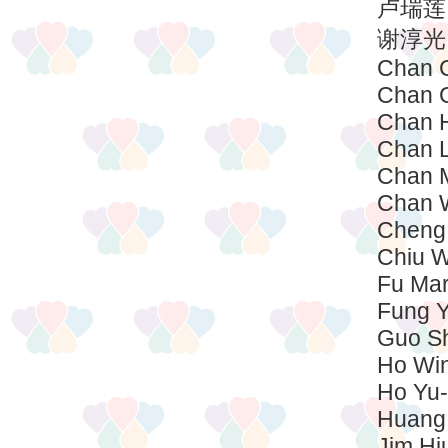
卢瑞莲
谢淳光
Chan 
Chan 
Chan 
Chan 
Chan 
Chan W
Cheng
Chiu W
Fu Mar
Fung Y
Guo S
Ho Wi
Ho Yu-
Huang
Jim Hi