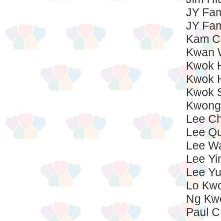
JY Fam
JY Fam
Kam C
Kwan 
Kwok 
Kwok 
Kwok S
Kwong
Lee Ch
Lee Qu
Lee Wa
Lee Yi
Lee Yu
Lo Kw
Ng Kwo
Paul C