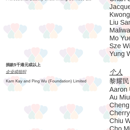
Jacque
Kwong 
Liu Sa
Maliwa
Mo Yue
Sze W
Yung W
捐款5千港元或以上
个人
企业或组织
黎耀民
Kam Kay and Ping Wu (Foundation) Limited
Aaron
Au Miu
Cheng
Cherry
Chiu W
Cho M