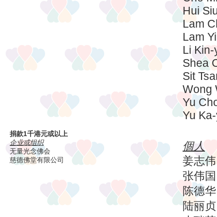
Hui Si
Lam C
Lam Y
Li Kin
Shea C
Sit Tsa
Wong 
Yu Ch
Yu Ka
捐款1千港元或以上
企业或组织
個人
无量光念佛会
姜志伟
慈德佛堂有限公司
张伟国
陈德华
陆丽贞