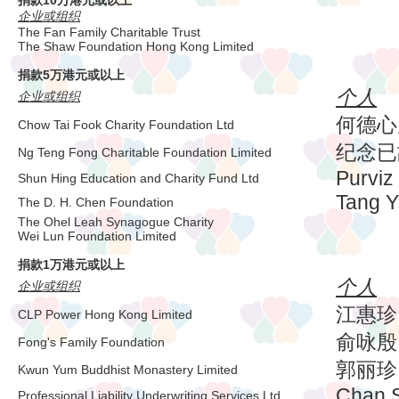
企业或组织
The Fan Family Charitable Trust
The Shaw Foundation Hong Kong Limited
捐款5万港元或以上
个人
企业或组织
何德心
Chow Tai Fook Charity Foundation Ltd
纪念已
Ng Teng Fong Charitable Foundation Limited
Purviz 
Shun Hing Education and Charity Fund Ltd
Tang Y
The D. H. Chen Foundation
The Ohel Leah Synagogue Charity
Wei Lun Foundation Limited
捐款1万港元或以上
个人
企业或组织
江惠珍
CLP Power Hong Kong Limited
俞咏殷
Fong's Family Foundation
郭丽珍
Kwun Yum Buddhist Monastery Limited
Chan 
Professional Liability Underwriting Services Ltd