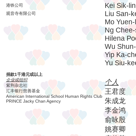
Kei Sik-li
港铁公司
Liu San-k
观音寺有限公司
Mo Yuen-l
Ng Chee-
Hilena P
Wu Shun-
Yip Ka-ch
Yu Siu-ke
捐款1千港元或以上
企业或组织
个人
紫荆杂志社
王君度
汇丰银行慈善基金
American International School Human Rights Club
朱成龙
PRINCE Jacky Chan Agency
李金鸿
俞咏殷
姚赛卿