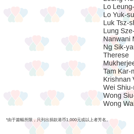
Lo Leung
Lo Yuk-su
Luk Tsz-s
Lung Sze-
Nanwani 
Ng Sik-y
Therese
Mukherje
Tam Kar-
Krishnan 
Wei Shiu
Wong Siu
Wong Wai
*由于篇幅所限，只列出捐款港币1,000元或以上者芳名。