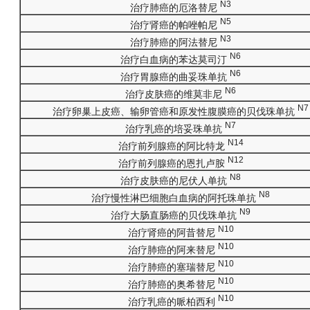
N3
治疗肺癌的厄洛替尼
N5
治疗肾癌的帕唑帕尼
N3
治疗肺癌的阿法替尼
N6
治疗白血病的苯达莫司汀
N6
治疗胃腺癌的曲妥珠单抗
N6
治疗皮肤癌的维莫非尼
N7
治疗卵巢上皮癌、输卵管癌和原发性腹膜癌的贝伐珠单抗
N7
治疗乳癌的培妥珠单抗
N14
治疗前列腺癌的阿比特龙
N12
治疗前列腺癌的恩扎卢胺
N8
治疗皮肤癌的尼伏人单抗
N8
治疗慢性淋巴细胞白血病的阿托珠单抗
N9
治疗大肠直肠癌的贝伐珠单抗
N10
治疗肾癌的阿昔替尼
N10
治疗肺癌的阿来替尼
N10
治疗肺癌的塞瑞替尼
N10
治疗肺癌的奥希替尼
N10
治疗乳癌的哌柏西利