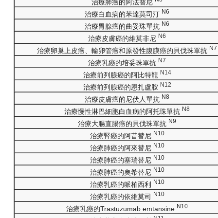
治療肺癌的阿法替尼
N6
治療白血病的苯達莫司汀
N6
治療胃腺癌的曲妥珠單抗
N6
治療皮膚癌的維莫非尼
N7
治療卵巢上皮癌、輸卵管癌和原發性腹膜癌的貝伐珠單抗
N7
治療乳癌的培妥珠單抗
N14
治療前列腺癌的阿比特龍
N12
治療前列腺癌的恩扎盧胺
N8
治療皮膚癌的尼伏人單抗
N8
治療慢性淋巴細胞白血病的阿托珠單抗
N9
治療大腸直腸癌的貝伐珠單抗
N10
治療腎癌的阿昔替尼
N10
治療肺癌的阿來替尼
N10
治療肺癌的塞瑞替尼
N10
治療肺癌的奧希替尼
N10
治療乳癌的哌柏西利
N10
治療乳癌的依維莫司
N10
治療乳癌的Trastuzumab emtansine