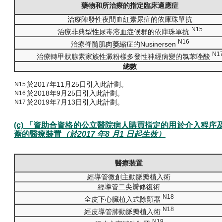
藥物和所治療的指定臨床適應症
治療陣發性夜間血紅素尿症的依庫珠單抗
N15
治療非典型性尿毒溶血症候群的依庫珠單抗
N16
治療脊髓肌肉萎縮症的Nusinersen
N1
治療轉甲狀腺素家族性澱粉樣多發性神經病變的氯苯唑酸
總數
於2017年11月25日引入此計劃。
N15
於2018年9月25日引入此計劃。
N16
於2019年7月13日引入此計劃。
N17
(c) 「資助合資格的公立醫院病人購買指定的用於介入程
蓋的醫療裝置
（於2017 年8 月1 日起生效）
醫療裝置
經導管微創主動脈瓣植入術
經導管二尖瓣修復術
N18
全皮下心臟植入式除顫器
N18
經皮導管肺動脈瓣植入術
N19