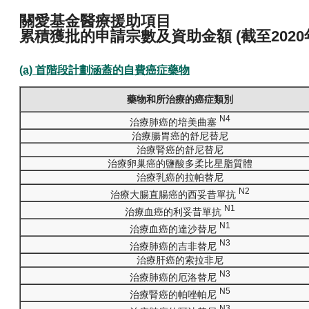
關愛基金醫療援助項目
累積獲批的申請宗數及資助金額 (截至2020年
(a) 首階段計劃涵蓋的自費癌症藥物
藥物和所治療的癌症類別
N4
治療肺癌的培美曲塞
治療腸胃癌的舒尼替尼
治療腎癌的舒尼替尼
治療卵巢癌的鹽酸多柔比星脂質體
治療乳癌的拉帕替尼
N2
治療大腸直腸癌的西妥昔單抗
N1
治療血癌的利妥昔單抗
N1
治療血癌的達沙替尼
N3
治療肺癌的吉非替尼
治療肝癌的索拉非尼
N3
治療肺癌的厄洛替尼
N5
治療腎癌的帕唑帕尼
N3