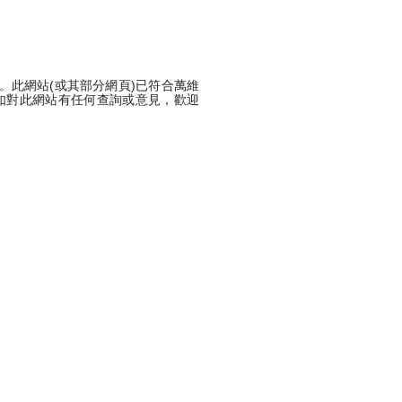
。此網站(或其部分網頁)已符合萬維
要求。如對此網站有任何查詢或意見，歡迎