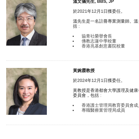
溫文儀先生, BBS, JP
於2021年12月1日獲委任。
溫先生是一名註冊專業測量師。溫
括 :
協青社榮譽會長
佛教志蓮中學校董
香港兆基創意書院校董
黃婉霞教授
於2024年12月1日獲委任。
黃教授是香港都會大學護理及健康
委員會，包括 :
香港護士管理局教育委員會成
專職醫療業管理局成員