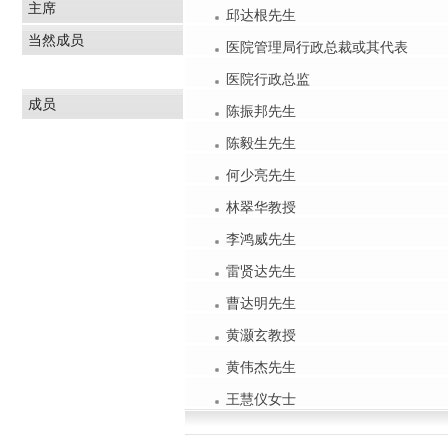
主席
邱达根先生
当然成员
医院管理局行政总裁或其代表
医院行政总监
成员
陈振邦先生
陈毅生先生
何少亮先生
林翠华教授
李鸿威先生
雷贤达先生
曹达明先生
黄灏玄教授
黄伟杰先生
王慧仪女士