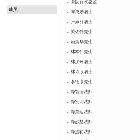
医院行政总监
成员
陈鸿勋居士
张淑芬居士
关佐仲先生
赖炳华先生
林本伟先生
林汉环居士
林诗欣居士
李德康先生
释智德法师
释宏明法师
释寛运法师
释妙慈法师
释提轮法师