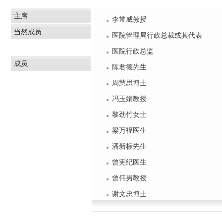
主席
李常威教授
当然成员
医院管理局行政总裁或其代表
医院行政总监
成员
陈君德先生
周慧思博士
冯玉娟教授
黎劲竹女士
梁万褔医生
潘新标先生
曾宪纪医生
曾伟男教授
谢文忠博士