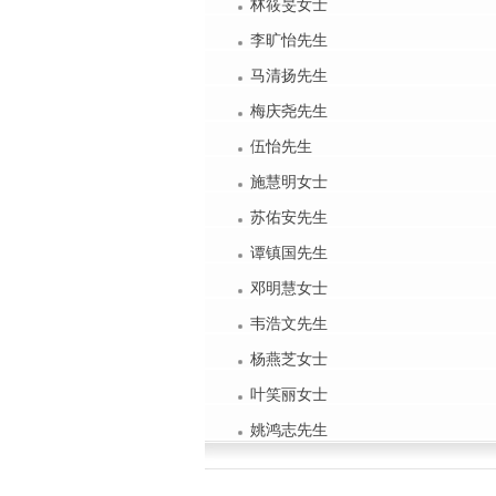
林筱旻女士
李旷怡先生
马清扬先生
梅庆尧先生
伍怡先生
施慧明女士
苏佑安先生
谭镇国先生
邓明慧女士
韦浩文先生
杨燕芝女士
叶笑丽女士
姚鸿志先生