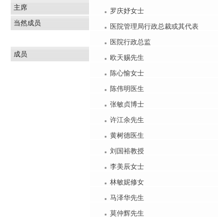
主席
罗庆妤女士
当然成员
医院管理局行政总裁或其代表
医院行政总监
成员
欧天赐先生
陈心愉女士
陈伟明医生
张敏贞博士
许江余先生
黄树德医生
刘国裕教授
李美辰女士
林敏妮修女
马泽华先生
莫仲辉先生