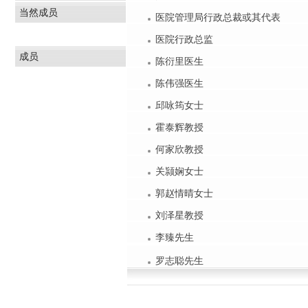
当然成员
医院管理局行政总裁或其代表
医院行政总监
成员
陈衍里医生
陈伟强医生
邱咏筠女士
霍泰辉教授
何家欣教授
关颕娴女士
郭赵情晴女士
刘泽星教授
李臻先生
罗志聪先生