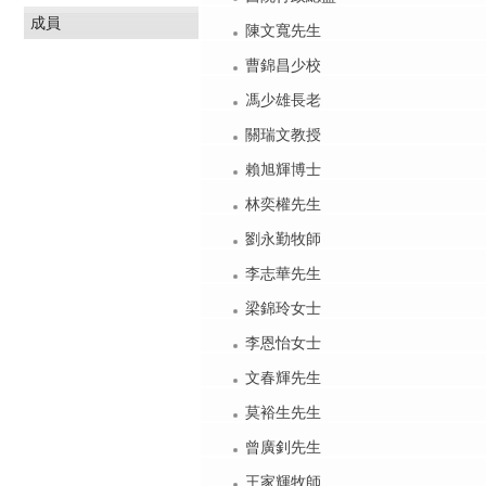
成員
陳文寬先生
曹錦昌少校
馮少雄長老
關瑞文教授
賴旭輝博士
林奕權先生
劉永勤牧師
李志華先生
梁錦玲女士
李恩怡女士
文春輝先生
莫裕生先生
曾廣釗先生
王家輝牧師