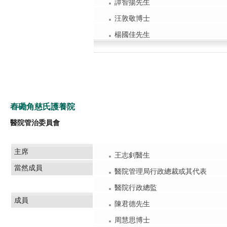
譚智揚先生
汪敦敬博士
楊國佳先生
舂磡角慈氏護養院
醫院管治委員會
主席
王志釗醫生
當然成員
醫院管理局行政總裁或其代表
醫院行政總監
成員
陳君德先生
周慧思博士