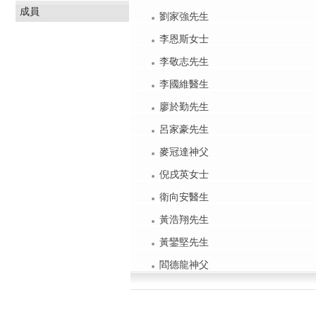
成員
劉家強先生
李恩斯女士
李敬志先生
李國維醫生
廖於勤先生
呂家豪先生
麥冠達神父
倪戌英女士
衛向安醫生
黃浩翔先生
黃鑾堅先生
閻德龍神父