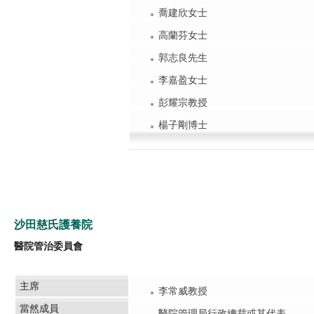
喬建欣女士
高蘭芬女士
郭志良先生
李嘉盈女士
彭耀宗教授
楊子剛博士
沙田慈氏護養院
醫院管治委員會
主席
李常威教授
當然成員
醫院管理局行政總裁或其代表