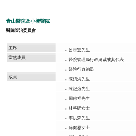
青山醫院及小欖醫院
醫院管治委員會
主席
呂志宏先生
當然成員
醫院管理局行政總裁或其代表
醫院行政總監
成員
陳鎮洪先生
陳記煊先生
周錦祥先生
林芊廷女士
李洪森先生
蘇健恩女士