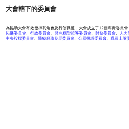
大會轄下的委員會
為協助大會有效發揮其角色及行使職權，大會成立了12個專責委員會
拓展委員會
、
行政委員會
、
緊急應變策導委員會
、
財務委員會
、
人力
中央投標委員會
、
醫療服務發展委員會
、
公眾投訴委員會
、
職員上訴