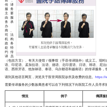
前，
传译
服务
主要
由服
务承
办
商、
司法
机构
政务
处特
约传
译员
（包括方言）、有关大使馆 / 领事馆（手语传译除外）或义工。现时
语、印尼语、孟加拉语、法语、德语、北印度语、日语、韩语、尼泊
语、西班牙语、他加禄语、泰语、乌尔都语和越南语）的传译服务，
请到其他语言网页，浏览关于医管局医院诊所及收费的信息。
https:/
需要传译服务的少数族裔患者可以在下列情况下向医院工作人员寻求
情況
例子
傳譯服