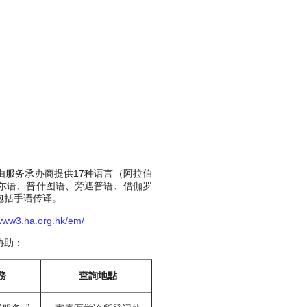
由服务承办商提供17种语言（阿拉伯
尔语、普什图语、旁遮普语、僧伽罗
包括手语传译。
/www3.ha.org.hk/em/
协助：
務
查詢地點