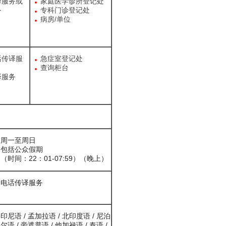
译服务或
家庭医学诊所登记处
务
专科门诊登记处
病房/单位
话传译服
急症室登记处
查询柜台
译服务
周一至周日
包括公众假期
（时间：22：01-07:59）（晚上）
电话传译服务
印尼语 / 孟加拉语 / 北印度语 / 尼泊
尔语 / 旁遮普语 / 他加禄语 / 泰语 /