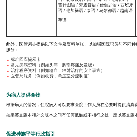
普什图语 / 旁遮普语 / 僧伽罗语 / 西班牙
语 / 他加禄语 / 泰语 / 乌尔都语 / 越南语
手语
此外，医管局亦提供以下文件及资料单张，以加强医院职员与不同种
服务：
标准回应提示卡
常见疾病资料（例如头痛，胸部疼痛及发烧）
治疗程序资料（例如输血，辐射治疗的安全事宜）
医管局服务（例如收费，急症室分流制度）
为病人提供食物
根据病人的情况，住院病人可以要求医院工作人员在必要时提供清真
如果英文版本和外文版本之间有任何抵触或不相符之处，应以英文版
促进种族平等行政指引