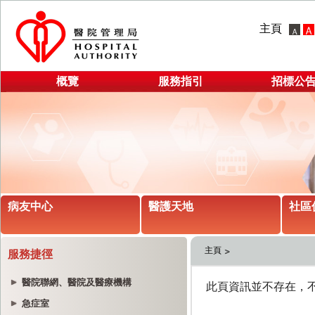
主頁
概覽
服務指引
招標公
病友中心
醫護天地
社區
主頁
服務捷徑
醫院聯網、醫院及醫療機構
急症室