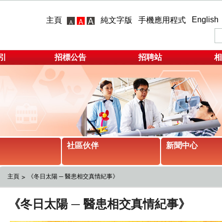
English
主頁
純文字版
手機應用程式
引
招標公告
招聘站
相
社區伙伴
新聞中心
主頁
《冬日太陽 ─ 醫患相交真情紀事》