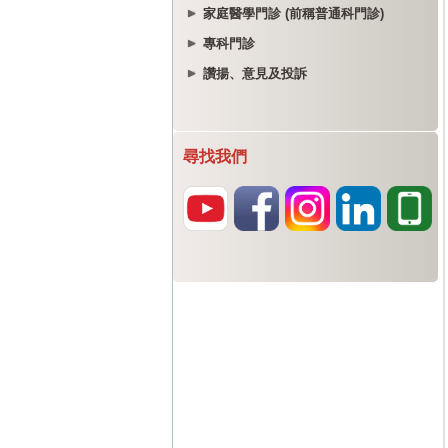
家庭醫學門診 (前稱普通科門診)
專科門診
讚揚、意見及投訴
尋找我們