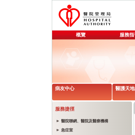
概覽
服務指
病友中心
醫護天地
服務捷徑
醫院聯網、醫院及醫療機構
急症室