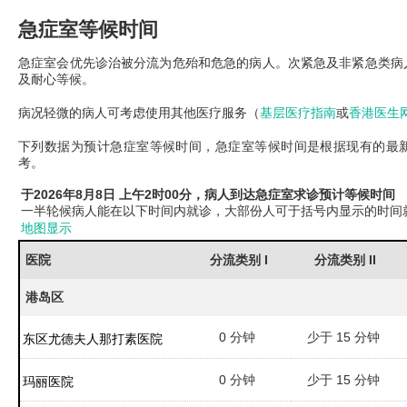
急症室等候时间
急症室会优先诊治被分流为危殆和危急的病人。次紧急及非紧急类病
及耐心等候。
病况轻微的病人可考虑使用其他医疗服务（
基层医疗指南
或
香港医生
下列数据为预计急症室等候时间，急症室等候时间是根据现有的最
考。
于2026年8月8日 上午2时00分，病人到达急症室求诊预计等候时间
一半轮候病人能在以下时间内就诊，大部份人可于括号内显示的时间
地图显示
医院
分流类别 I
分流类别 II
港岛区
0 分钟
少于 15 分钟
东区尤德夫人那打素医院
0 分钟
少于 15 分钟
玛丽医院