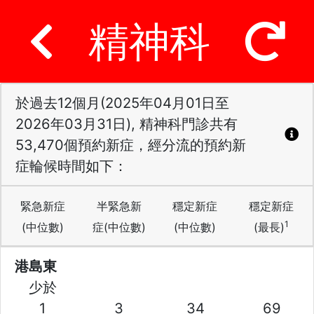
精神科
於過去12個月(2025年04月01日至
2026年03月31日), 精神科門診共有
53,470個預約新症，經分流的預約新
症輪候時間如下：
緊急新症
半緊急新
穩定新症
穩定新症
1
(中位數)
症(中位數)
(中位數)
(最長)
港島東
少於
1
3
34
69