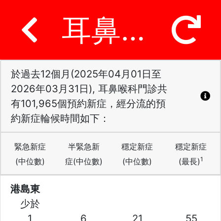
耳鼻喉科
於過去12個月(2025年04月01日至
2026年03月31日), 耳鼻喉科門診共
有101,965個預約新症，經分流的預
約新症輪候時間如下：
緊急新症
半緊急新
穩定新症
穩定新症
1
(中位數)
症(中位數)
(中位數)
(最長)
港島東
少於
1
6
21
55